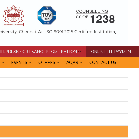
HELPDESK / GRIEVANCE REGISTRATION
ONLINE FEE PAYMENT
I
EVENTS
OTHERS
AQAR
CONTACT US